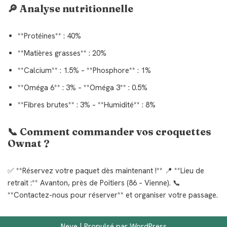
🔎 Analyse nutritionnelle
**Protéines** : 40%
**Matières grasses** : 20%
**Calcium** : 1.5% – **Phosphore** : 1%
**Oméga 6** : 3% – **Oméga 3** : 0.5%
**Fibres brutes** : 3% – **Humidité** : 8%
📞 Comment commander vos croquettes
Ownat ?
✅ **Réservez votre paquet dès maintenant !** 📍 **Lieu de
retrait :** Avanton, près de Poitiers (86 – Vienne). 📞
**Contactez-nous pour réserver** et organiser votre passage.
Neve
| Propulsé par
WordPress