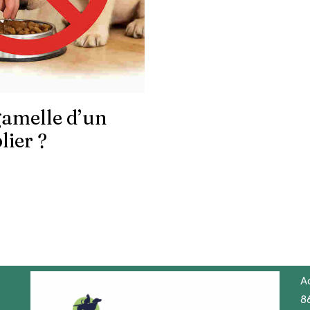
gamelle d’un
lier ?
Ad
8